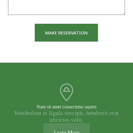
e
*
MAKE RESERVATION
Nam sit amet consectetur sapien
Vestibulum et ligula suscipit, hendrerit erat
ultricies velit.
Learn More