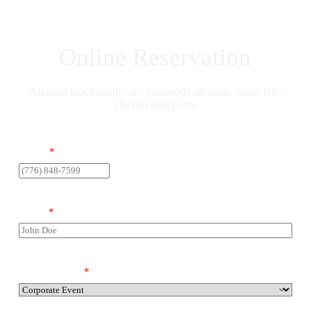
Online Reservation
Aliquam faucibusodio nec commodo aliquam, neque felis
placerat duia porta.
Phone
*
Name
*
Choose Event
*