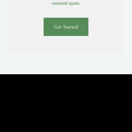
euismod quam.
Get Started