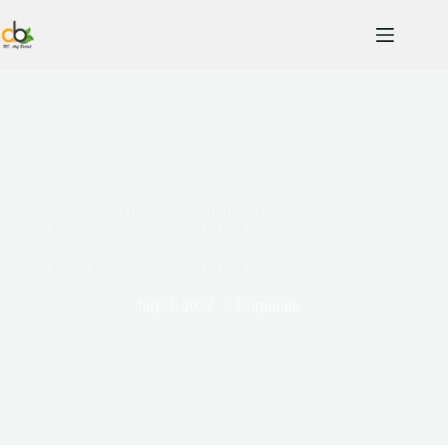
Home
Corporate
Purus viverra accumsan in nisl nisi scelerisque
Purus viverra accumsan in nisl nisi scelerisque
July 3, 2022
Corporate