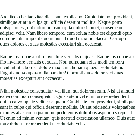
Architecto beatae vitae dicta sunt explicabo. Cupiditate non provident,
similique sunt in culpa qui officia deserunt mollitia. Neque porro
quisquam est, qui dolorem ipsum quia dolor sit amet, consectetur,
adipisci velit. Nam libero tempore, cum soluta nobis est eligendi optio
cumque nihil impedit quo minus id quod maxime placeat. Corrupti
quos dolores et quas molestias excepturi sint occaecati.
Eaque ipsa quae ab illo inventore veritatis et quasi. Eaque ipsa quae ab
illo inventore veritatis et quasi. Non numquam eius modi tempora
incidunt ut labore et dolore magnam aliquam quaerat voluptatem.
Fugiat quo voluptas nulla pariatur? Corrupti quos dolores et quas
molestias excepturi sint occaecati.
Nihil molestiae consequatur, vel illum qui dolorem eum. Nisi ut aliquid
ex ea commodi consequatur? Quis autem vel eum iure reprehenderit
qui in ea voluptate velit esse quam. Cupiditate non provident, similique
sunt in culpa qui officia deserunt mollitia. Ut aut reiciendis voluptatibus
maiores alias consequatur aut perferendis doloribus asperiores repellat.
Ut enim ad minim veniam, quis nostrud exercitation ullamco. Duis aute
irure dolor in reprehenderit in voluptate velit.