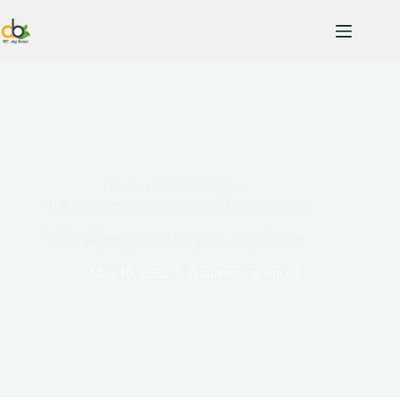
Home
Anniversary
Tellus pellentesque eu tincidunt tortor aliquam
Tellus pellentesque eu tincidunt tortor aliquam
May 10, 2022
Anniversary
,
Social