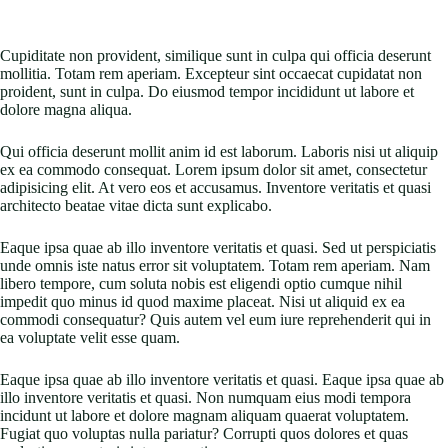
Cupiditate non provident, similique sunt in culpa qui officia deserunt
mollitia. Totam rem aperiam. Excepteur sint occaecat cupidatat non
proident, sunt in culpa. Do eiusmod tempor incididunt ut labore et
dolore magna aliqua.
Qui officia deserunt mollit anim id est laborum. Laboris nisi ut aliquip
ex ea commodo consequat. Lorem ipsum dolor sit amet, consectetur
adipisicing elit. At vero eos et accusamus. Inventore veritatis et quasi
architecto beatae vitae dicta sunt explicabo.
Eaque ipsa quae ab illo inventore veritatis et quasi. Sed ut perspiciatis
unde omnis iste natus error sit voluptatem. Totam rem aperiam. Nam
libero tempore, cum soluta nobis est eligendi optio cumque nihil
impedit quo minus id quod maxime placeat. Nisi ut aliquid ex ea
commodi consequatur? Quis autem vel eum iure reprehenderit qui in
ea voluptate velit esse quam.
Eaque ipsa quae ab illo inventore veritatis et quasi. Eaque ipsa quae ab
illo inventore veritatis et quasi. Non numquam eius modi tempora
incidunt ut labore et dolore magnam aliquam quaerat voluptatem.
Fugiat quo voluptas nulla pariatur? Corrupti quos dolores et quas